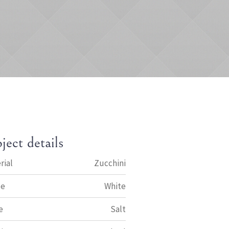
ject details
rial
Zucchini
ce
White
e
Salt