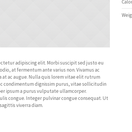
Calo
Weig
tetur adipiscing elit. Morbi suscipit sed justo eu
 odio, at fermentum ante varius non. Vivamus ac
at ac augue. Nulla quis lorem vitae elit rutrum
 condimentum dignissim purus, vitae sollicitudin
rper ipsum a purus vulputate ullamcorper.
culis congue. Integer pulvinar congue consequat. Ut
 sagittis viverra diam.