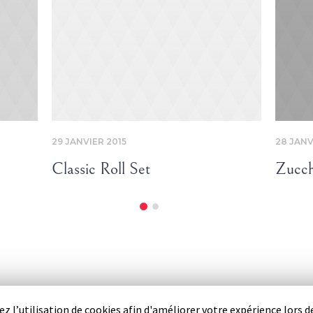
29 JANVIER 2015
28 JANV
Classic Roll Set
Zucch
z l’utilisation de cookies afin d'améliorer votre expérience lors de
Websource.fr © 2019 / Tous droits réservés