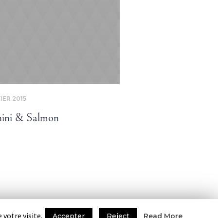
IER 2015
27 JANVIER 2015
ini & Salmon
Crafted Soy Souse
 votre visite.
Accepter
Reject
Read More