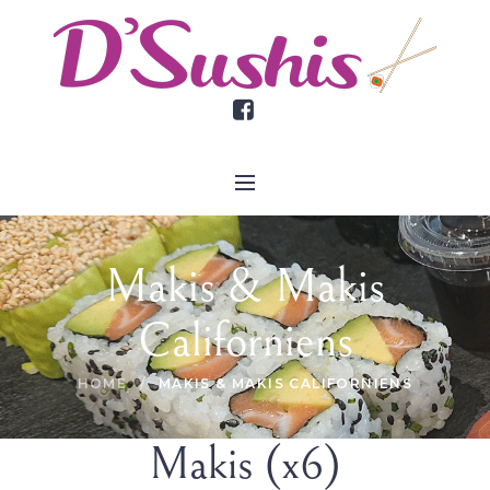
Makis & Makis
Californiens
HOME
/
MAKIS & MAKIS CALIFORNIENS
Makis (x6)